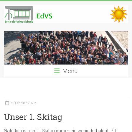
Zum
Inhalt
springen
EdVS
Erna-
de-
Vries
Realschule
Menü
Münster
5. Februar 2023
Unser 1. Skitag
Natürlich ist der 1. Skitag immer ein wenig turbulent. 70