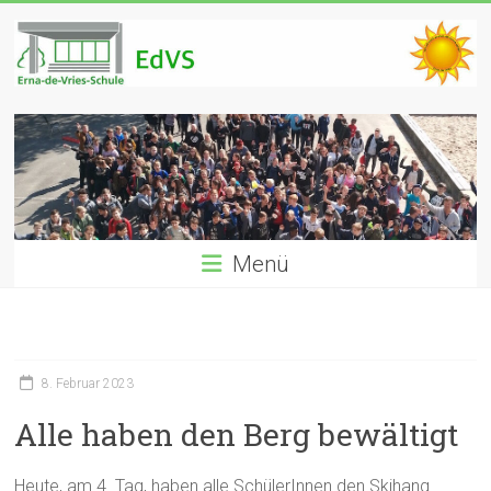
Zum
Inhalt
springen
EdVS
Erna-
de-
Vries
Realschule
Menü
Münster
8. Februar 2023
Alle haben den Berg bewältigt
Heute, am 4. Tag, haben alle SchülerInnen den Skihang