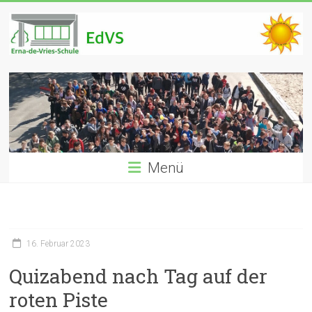
Zum
Inhalt
springen
EdVS
Erna-
de-
Vries
Realschule
Menü
Münster
16. Februar 2023
Quizabend nach Tag auf der
roten Piste