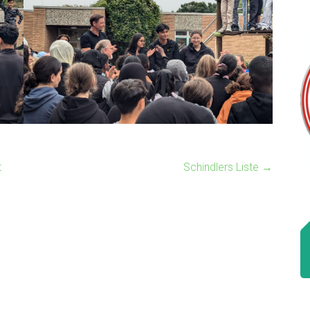
t
Schindlers Liste
→