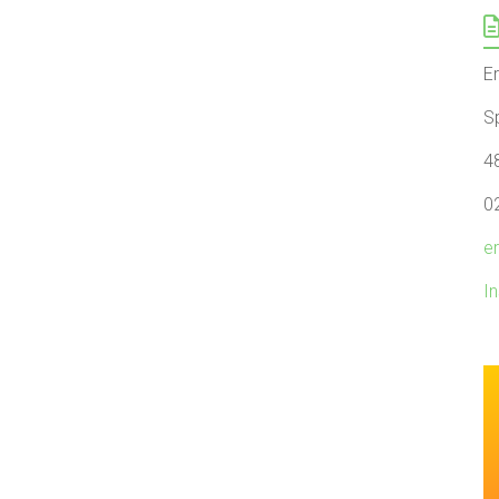
E
Sp
4
0
e
I