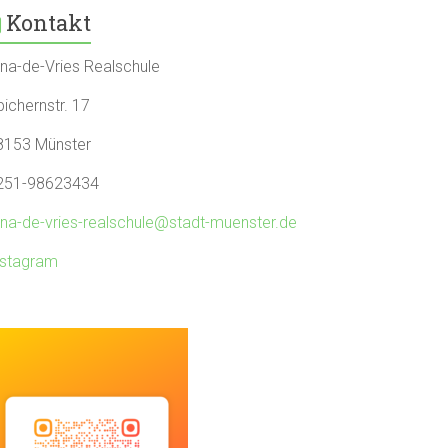
Kontakt
rna-de-Vries Realschule
ichernstr. 17
8153 Münster
251-98623434
rna-de-vries-realschule@stadt-muenster.de
nstagram