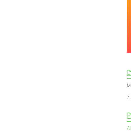
M
7
Al