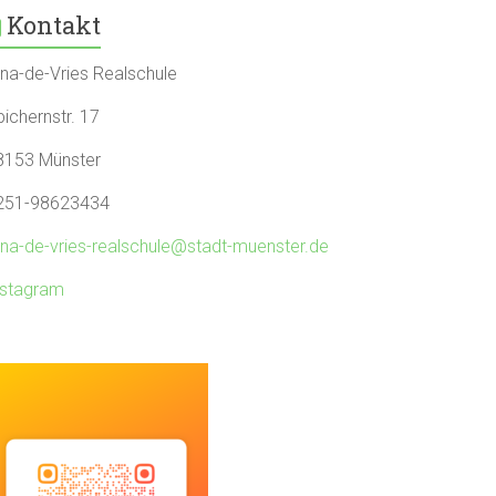
Kontakt
rna-de-Vries Realschule
ichernstr. 17
8153 Münster
251-98623434
rna-de-vries-realschule@stadt-muenster.de
nstagram