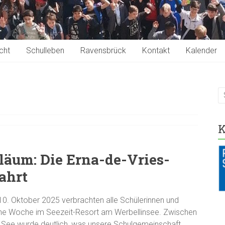
cht
Schulleben
Ravensbrück
Kontakt
Kalender
K
läum: Die Erna-de-Vries-
ahrt
10. Oktober 2025 verbrachten alle Schülerinnen und
liche Woche im Seezeit-Resort am Werbellinsee. Zwischen
 See wurde deutlich, was unsere Schulgemeinschaft