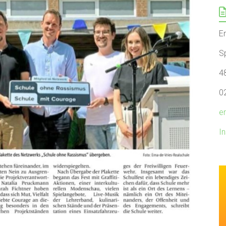
E
Sp
4
0
e
I